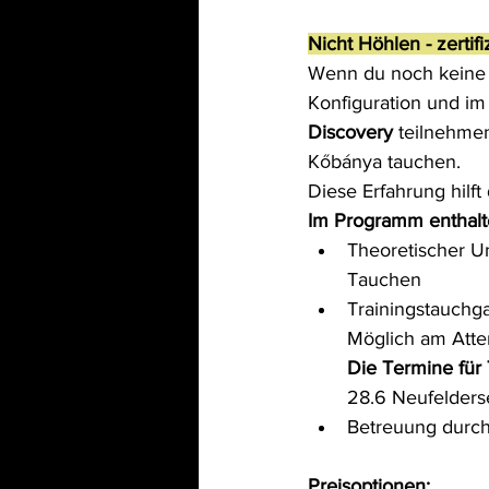
Nicht Höhlen - zertifi
Wenn du noch keine H
Konfiguration und i
Discovery
 teilnehme
Kőbánya tauchen.
Diese Erfahrung hilft
Im Programm enthalt
Theoretischer U
Tauchen
Trainingstauchga
Möglich am Atte
Die Termine für
28.6 Neufelders
Betreuung durch
Preisoptionen: