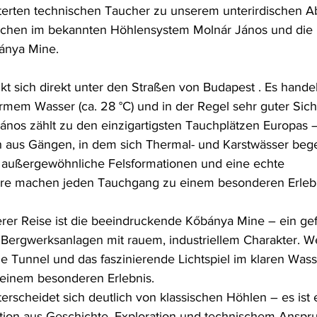
sterten technischen Taucher zu unserem unterirdischen A
auchen im bekannten Höhlensystem Molnár János und die 
ánya Mine. 
kt sich direkt unter den Straßen von Budapest . Es handel
mem Wasser (ca. 28 °C) und in der Regel sehr guter Sich
nos zählt zu den einzigartigsten Tauchplätzen Europas –
th aus Gängen, in dem sich Thermal- und Karstwässer beg
r, außergewöhnliche Felsformationen und eine echte 
re machen jeden Tauchgang zu einem besonderen Erlebn
rer Reise ist die beeindruckende Kőbánya Mine – ein gefl
ergwerksanlagen mit rauem, industriellem Charakter. Wei
le Tunnel und das faszinierende Lichtspiel im klaren Wa
einem besonderen Erlebnis.
rscheidet sich deutlich von klassischen Höhlen – es ist 
tion aus Geschichte, Exploration und technischem Anspr