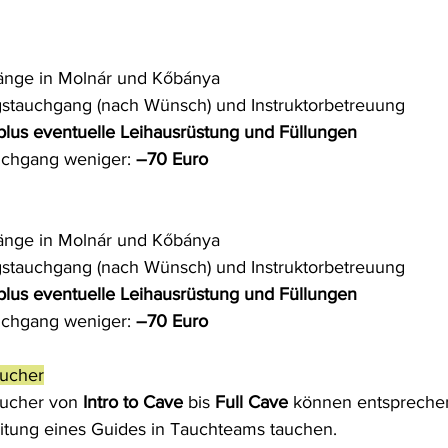
änge in Molnár und Kőbánya
ngstauchgang (nach Wünsch) und Instruktorbetreuung
plus eventuelle Leihausrüstung und Füllungen
chgang weniger: 
–70 Euro
änge in Molnár und Kőbánya
ngstauchgang (nach Wünsch) und Instruktorbetreuung
plus eventuelle Leihausrüstung und Füllungen
chgang weniger: 
–70 Euro
aucher
aucher von 
Intro to Cave
 bis 
Full Cave
 können entsprechen
leitung eines Guides in Tauchteams tauchen.