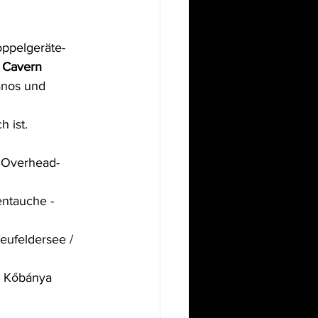
oppelgeräte-
 Cavern 
ános und 
h ist.
m Overhead-
entauche - 
Neufeldersee / 
d Kőbánya