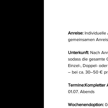
Anreise:
 Individuelle
gemeinsamen Anreise
Unterkunft:
 Nach Anm
sodass die gesamte G
Einzel-, Doppel- ode
– bei ca. 30–50 € pr
Termine:Kompletter A
01.07. Abends
Wochenendoption:
 0