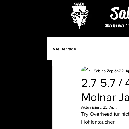
Sa
Sabina "
Alle Beiträge
Sabina Zapiór
22. A
2.7-5.7 /
Molnar J
Aktualisiert:
23. Apr.
Try Overhead für nich
Höhlentaucher