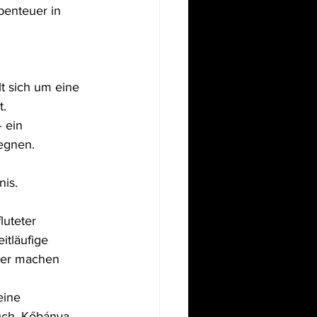
benteuer in 
t sich um eine 
t.
 ein 
egnen. 
is.
uteter 
tläufige 
sser machen 
eine 
uch. Kőbánya 