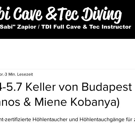
CAPS TITLE
bi Cave &
Tec Diving
Sabi" Zapior / TDI Full Cave & Tec Instructor
pr.
3 Min. Lesezeit
 4-5.7 Keller von Budapest
anos & Miene Kobanya)
t-zertifizierte Höhlentaucher und Höhlentauchgänge für ze