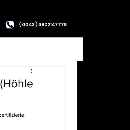
( 0043 ) 6802147778
 (Höhle
rtifizierte 