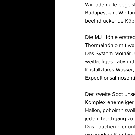
Wir laden alle begei
Budapest ein. Wir t
beeindruckende Kőb
Die MJ Höhle erstrec
Thermalhöhle mit war
Das System Molnár Já
weitläufiges Labyrin
Kristallklares Wasse
Expeditionsatmosphä
Der zweite Spot unse
Komplex ehemaliger B
Hallen, geheimnisvol
jeden Tauchgang zu 
Das Tauchen hier unte
einzigartige Kombina