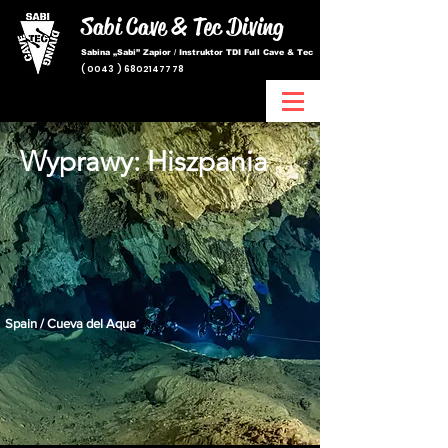
Sabi Cave & Tec
Diving
Sabina „Sabi” Zapior / Instruktor TDI Full Cave & Tec
(
0043 ) 6802147778
Wyprawy: Hiszpania
Spain / Cueva del Aqua