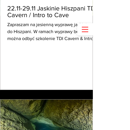
Sabi Cave & Tec
Diving
22.11-29.11 Jaskinie Hiszpani TDI
Cavern / Intro to Cave
Sabina „Sabi” Zapior / Instruktor TDI Full Cave & Tec
(
0043 ) 6802147778
Zapraszam na jesienną wyprawę jaskiniową
do Hiszpani. W ramach wyprawy będzie
można odbyć szkolenie TDI Cavern & Intro to
Cave ( oraz...