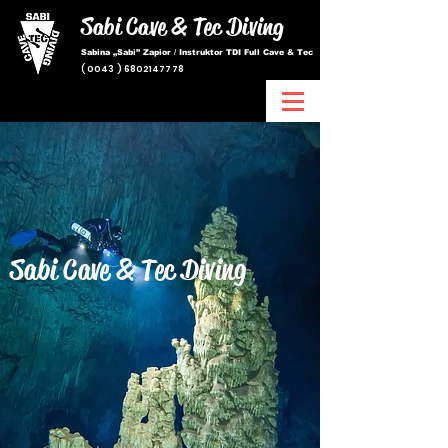
Sabi Cave & Tec
Diving
Sabina „Sabi” Zapior / Instruktor TDI Full Cave & Tec
(
0043 ) 6802147778
Sabi Cave & Tec
Diving