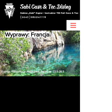
Sabi Cave & Tec
Diving
Sabina „Sabi” Zapior / Instruktor TDI Full Cave & Tec
(
0043 ) 6802147778
Wyprawy: Francja
Francja / Ekspedycja Jaskiniowa, rejon Lot 22.5-28.5