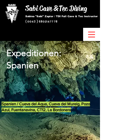
Sabi Cave &
Tec Diving
Sabina "Sabi" Zapior / TDI Full Cave & Tec Instructor
(
0043 ) 6802147778
Expeditionen:
Spanien
Spanien / Cueva del Aqua, Cueva del Mureig, Pozo
Azul, Fuentanavina, CT12, La Bordonera