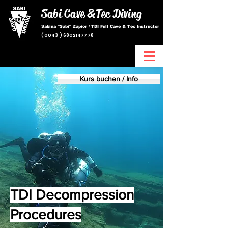
Sabi Cave &
Tec Diving
Sabina "Sabi" Zapior / TDI Full Cave & Tec Instructor
(
0043 ) 6802147778
Kurs buchen / Info
TDI Decompression
Procedures